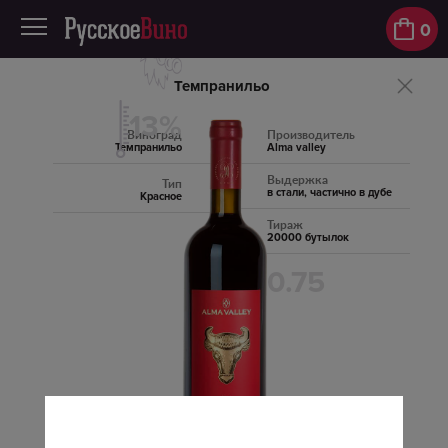
0
Темпранильо
13%
Виноград
Производитель
Темпранильо
Alma valley
Выдержка
Тип
в стали, частично в дубе
Красное
Тираж
20000 бутылок
0.75