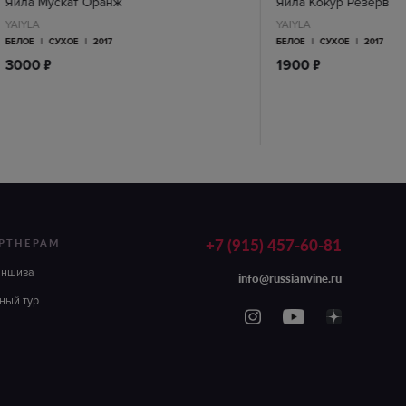
Яйла Мускат Оранж
Яйла Кокур Резерв
YAIYLA
YAIYLA
БЕЛОЕ
|
СУХОЕ
|
2017
БЕЛОЕ
|
СУХОЕ
|
2017
п
п
3000
1900
+7 (915) 457-60-81
РТНЕРАМ
аншиза
info@russianvine.ru
ный тур