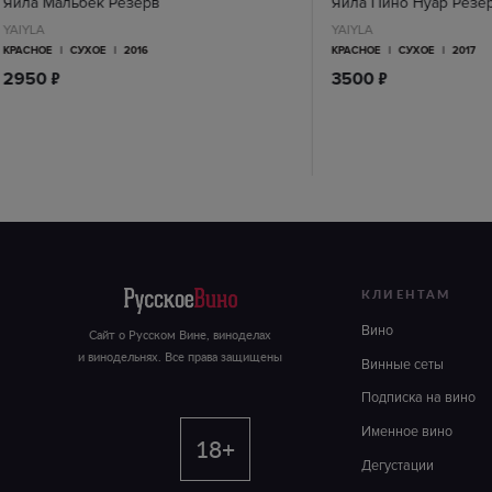
Яйла Мальбек Резерв
Яйла Пино Нуар Резе
YAIYLA
YAIYLA
КРАСНОЕ
|
СУХОЕ
|
2016
КРАСНОЕ
|
СУХОЕ
|
2017
п
п
2950
3500
КЛИЕНТАМ
Вино
Сайт о Русском Вине, виноделах
и винодельнях. Все права защищены
Винные сеты
Подписка на вино
Именное вино
18+
Дегустации