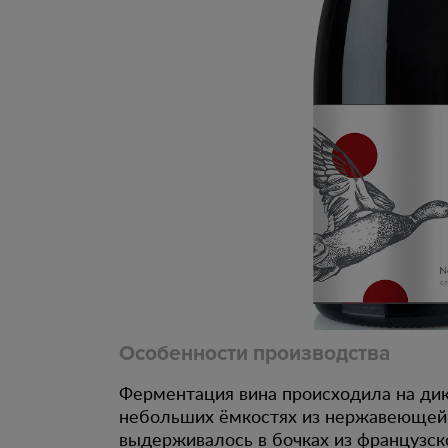
Особенности производства
Ферментация вина происходила на ди
небольших ёмкостях из нержавеющей 
выдерживалось в бочках из французско