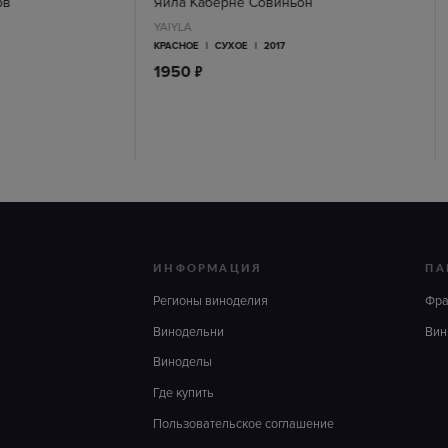
рв
Яйла Каберне Совиньон
YAIYLA
КРАСНОЕ
|
СУХОЕ
|
2017
п
1950
ИНФОРМАЦИЯ
ПА
Регионы виноделия
Фр
Винодельни
Вин
Виноделы
Где купить
Пользовательское соглашение