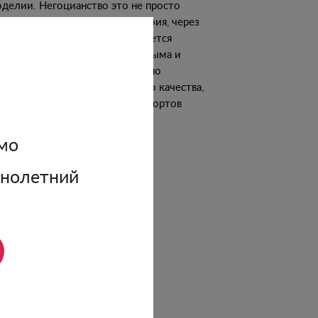
оделии. Негоцианство это не просто
нес, это определённая философия, через
орую Виталий Маринчук старается
азить самобытную природу Крыма и
азать, что в этом регионе можно
скать вина не только высокого качества,
 вина из редких, автохтонных сортов
ограда.
мо
одробнее о винодельне
ннолетний