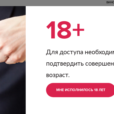
вин
биз
кот
18+
выр
док
гриле. Отлично
выпу
но и
вин
Для доступа необходи
П
те лесные ягоды, с
подтвердить соверше
усе сбалансированное,
вежей кислотностью.
возраст.
МНЕ ИСПОЛНИЛОСЬ 18 ЛЕТ