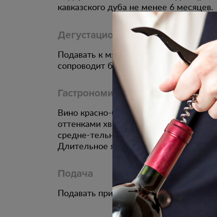
кавказского дуба не менее 6 месяцев.
Дегустационные характеристики
Подавать к мясу приготовленному на 
сопроводит блюда из утки.
Гастрономическое сочетание
Вино красно-бордового цвета. В арома
оттенками хвои, кожи и специй. Во вк
средне-тельное, лёгкое и питкое, с с
Длительное ягодное послевкусие.
Подача
Подавать при температуре 14 - 16С