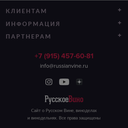
КЛИЕНТАМ
ИНФОРМАЦИЯ
Вино
ПАРТНЕРАМ
Регионы виноделия
Винные сеты
Франшиза
Винодельни
Подписка на вино
+7 (915) 457-60-81
Винный тур
Виноделы
info@russianvine.ru
Именное вино
Где купить
Дегустации
Пользовательское соглашение
Сайт о Русском Вине, виноделах
и винодельнях. Все права защищены