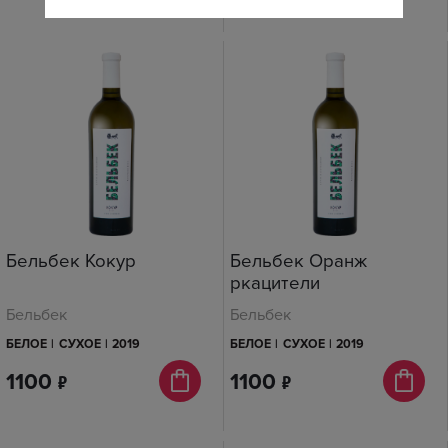
Бельбек Кокур
Бельбек Оранж
ркацители
Бельбек
Бельбек
БЕЛОЕ
|
СУХОЕ
|
2019
БЕЛОЕ
|
СУХОЕ
|
2019
1100
п
1100
п