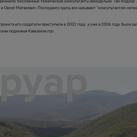
прежнему бессменные технические консультанты винодельни "Гай-Кодзор".
и Овсеп Матвеевич. Последнего здесь все называют "консультантом-легенд
оекта его создатели приступили в 2002 году, а уже в 2006 году были за
онах подножия Кавказких гор.
рруар