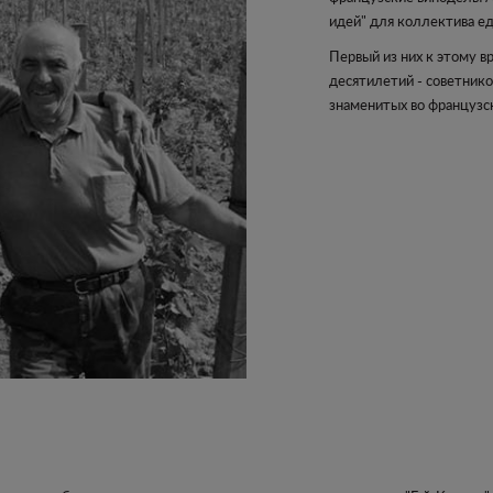
идей" для коллектива 
Первый из них к этому 
десятилетий - советнико
знаменитых во французс