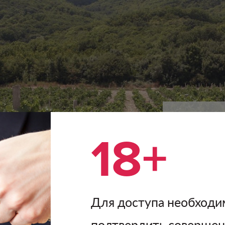
18+
Горы окружа
прочих учас
и карта осад
горных поро
винам минер
Для доступа необходи
подтвердить соверше