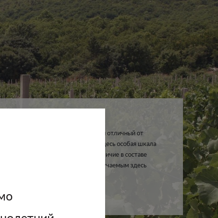
ют виноградники хозяйства, создавая отличный от
тков, неповторимый микроклимат. Здесь особая шкала
ков. Низкое плодородие земли и наличие в составе
д мергеля и известняка придаёт получаемым здесь
альность и свежесть.
мо
ннолетний