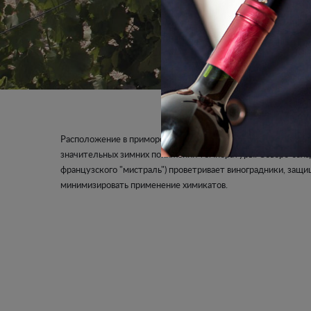
Расположение в приморской 5-километровой полосе обеспеч
значительных зимних понижений температуры. Северо-запад
французского "мистраль") проветривает виноградники, защи
минимизировать применение химикатов.