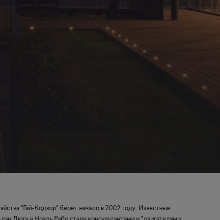
яйства "Гай-Кодзор" берет начало в 2002 году. Известные
лэн Дюга и Ноэль Рабо стали консультантами и "двигателями