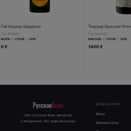
Гай-Кодзор Шардоне
Терруар Красный Клё
Гай-Кодзор
Гай-Кодзор
БЕЛОЕ
|
СУХОЕ
|
2015
КРАСНОЕ
|
СУХОЕ
|
2015
п
п
0
1400
КЛИЕНТАМ
Вино
Сайт о Русском Вине, виноделах
и винодельнях. Все права защищены
Винные сеты