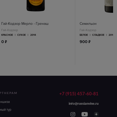
Гай-Кодзор Мерло - Гренаш
Семильон
Гай-Кодзор
Гай-Кодзор
КРАСНОЕ
|
СУХОЕ
|
2014
БЕЛОЕ
|
СЛАДКОЕ
|
2016
п
п
0
900
+7 (915) 457-60-81
РТНЕРАМ
аншиза
info@russianvine.ru
ный тур