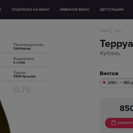
Ы
ПОДПИСКА НА ВИНО
ИМЕННОЕ ВИНО
ДЕГУСТАЦИИ
Главная
Вино
Терруа
Производитель
Гай-Кодзор
Кубань
Выдержка
в стали
Тираж
Винтаж
3500 бутылок
2016 г.
850 р
0.75
85
ДОБАВИТ