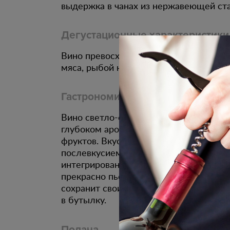
выдержка в чанах из нержавеющей ста
Дегустационные характеристики
Вино превосходно будет сочетаться с
мяса, рыбой на гриле.
Гастрономическое сочетание
Вино светло-соломенного цвета. В сб
глубоком аромате тона цветов, полевы
фруктов. Вкус травянисто-медовый, с
послевкусием. Достаточно высокая кис
интегрирована в вино, вкус чистый, с
прекрасно пьётся в молодом возрасте,
сохранит свои качества в течение 3 - 
в бутылку.
Подача