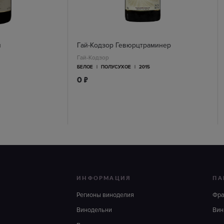
н
Гай-Кодзор Гевюрцтраминер
Гай-Кодзор
БЕЛОЕ
|
ПОЛУСУХОЕ
|
2015
п
0
ИНФОРМАЦИЯ
ПА
Регионы виноделия
Фр
Винодельни
Вин