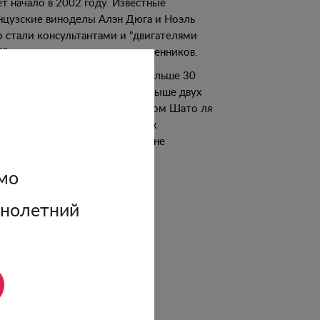
ет начало в 2002 году. Известные
нцузские виноделы Алэн Дюга и Ноэль
о стали консультантами и "двигателями
й" для коллектива единомышленников.
вый из них к этому времени больше 30
 был управляющим, второй - свыше двух
ятилетий - советником-энологом Шато ля
т. Это хозяйство одно из самых
менитых во французском регионе
онеф-дю-Пап, в долине Роны.
мо
одробнее о винодельне
ннолетний