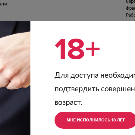
бер
ли.
фра
Раб
иде
Пер
 блюдами из белого
18+
лет
дес
Нер
зна
Шат
алансированном
Для доступа необходи
х трав, мёда, белых
П
 цветочным
подтвердить соверше
лотность, мягко
вежий, минеральный. Вино
возраст.
 а также, как ожидается,
4 лет с момента розлива
МНЕ ИСПОЛНИЛОСЬ 18 ЛЕТ