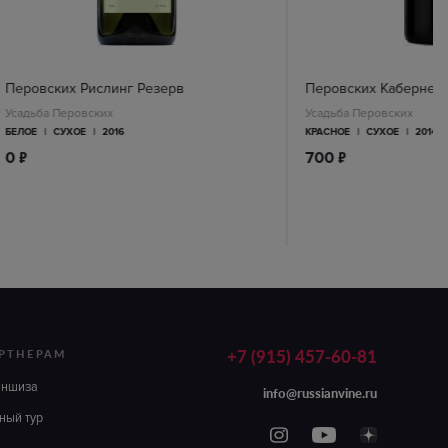
Перовских Рислинг Резерв
Перовских Каберне
Усадьба Перовских
Усадьба Перовских
БЕЛОЕ
|
СУХОЕ
|
2016
КРАСНОЕ
|
СУХОЕ
|
2014
п
п
0
700
+7 (915) 457-60-81
РТНЕРАМ
аншиза
info@russianvine.ru
ный тур