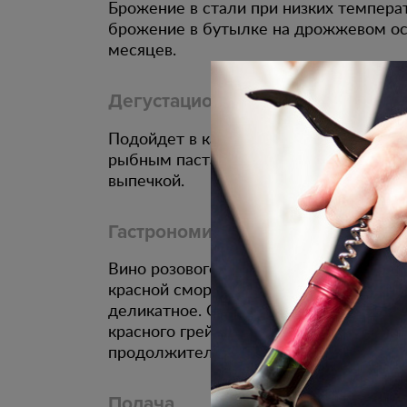
Брожение в стали при низких темпера
брожение в бутылке на дрожжевом ос
месяцев.
Дегустационные характеристики
Подойдет в качестве аперитива. Отлич
рыбным пастам и прекрасно в сочетан
выпечкой.
Гастрономическое сочетание
Вино розового цвета с оттенками меди
красной смородины и земляники. Во вк
деликатное. Открывается нюансами к
красного грейпфрута. Вино с высокой
продолжительным послевкусием.
Подача