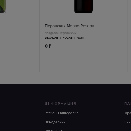
Перовских Мерло Резерв
Усадьба Перовских
КРАСНОЕ
|
СУХОЕ
|
2014
п
0
ИНФОРМАЦИЯ
ПА
Регионы виноделия
Фр
Винодельни
Вин