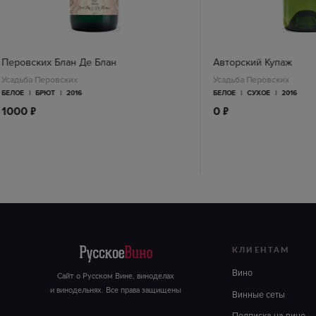
Перовских Блан Де Блан
Авторский Купаж
Усадьба Перовских
Усадьба Перовских
БЕЛОЕ
|
БРЮТ
|
2016
БЕЛОЕ
|
СУХОЕ
|
2016
п
п
1000
0
КЛИЕНТАМ
Вино
Сайт о Русском Вине, виноделах
и винодельнях. Все права защищены
Винные сеты