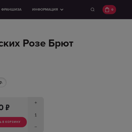
ФРАНШИЗА
ИНФОРМАЦИЯ
0
ских Розе Брют
р.
п
00
Ь В КОРЗИНУ