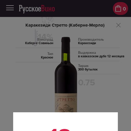
0
Каракезиди Стретто (Каберне-Мерло)
14%
Виноград
Производитель
Каберне Совиньон
Каракезиди
Выдержка
Тип
в кавказском дубе 12 месяцев
Красное
Тираж
300 бутылок
0.75