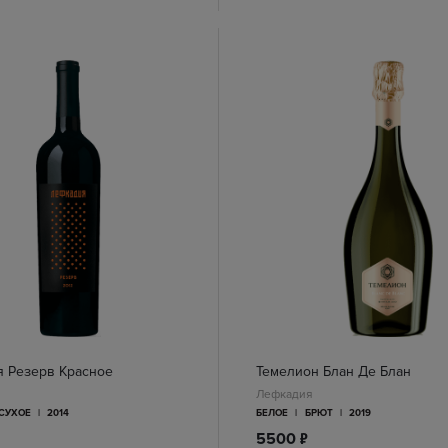
 Резерв Красное
Темелион Блан Де Блан
Лефкадия
СУХОЕ
|
2014
БЕЛОЕ
|
БРЮТ
|
2019
п
5500