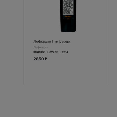
Лефкадия Пти Вердо
Лефкадия
КРАСНОЕ
|
СУХОЕ
|
2014
п
2850