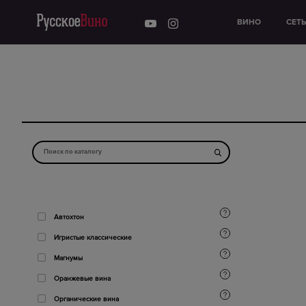
ВИНО
СЕТ
Автохтон
Игристые классические
Магнумы
Оранжевые вина
Органические вина