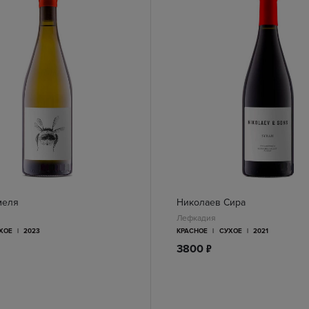
меля
Николаев Сира
Лефкадия
ХОЕ
|
2023
КРАСНОЕ
|
СУХОЕ
|
2021
п
3800