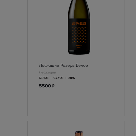
Лефкадия Резерв Белое
Лефкадия
БЕЛОЕ
|
СУХОЕ
|
2016
п
5500