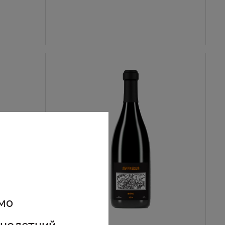
мо
ннолетний