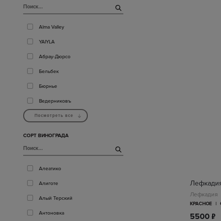
Alma Valley
YAIYLA
Абрау-Дюрсо
Бельбек
Бюрнье
Ведерниковъ
Посмотреть все
СОРТ ВИНОГРАДА
Алеатико
Лефкадия
Алиготе
Лефкадия
Алый Терский
КРАСНОЕ
|
Антоновка
п
5500