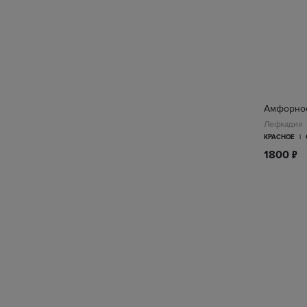
Амфорное
Лефкадия
КРАСНОЕ
|
п
1800