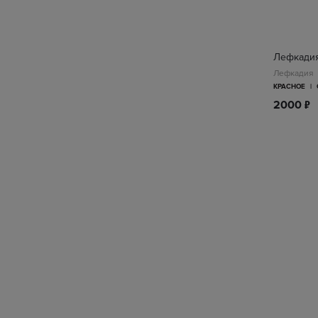
Лефкадия
Лефкадия
КРАСНОЕ
|
п
2000