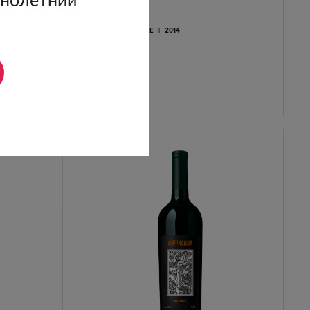
Шираз
Лефкадия
КРАСНОЕ
|
СУХОЕ
|
2014
п
2000