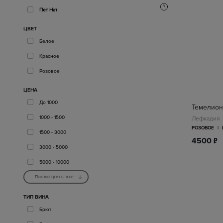
Пет Нат
ЦВЕТ
Белое
Красное
Розовое
ЦЕНА
До 1000
Темелион
1000 - 1500
Лефкадия
РОЗОВОЕ
|
1500 - 3000
п
4500
3000 - 5000
5000 - 10000
Посмотреть все
ТИП ВИНА
Брют