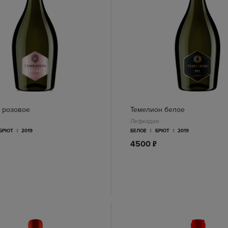
 розовое
Темелион белое
Лефкадия
БРЮТ
|
2019
БЕЛОЕ
|
БРЮТ
|
2019
п
4500