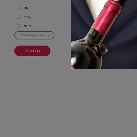
Лефадия
Лефкадия
18%
БЕЛОЕ
|
СУ
17.5%
п
1300
16.5%
Посмотреть все
ОЧИСТИТЬ