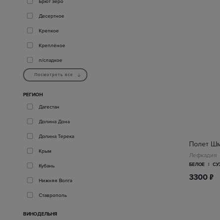
Брют зеро
Десертное
Крепкое
Креплёное
п/сладкое
Посмотреть все
РЕГИОН
Дагестан
Долина Дона
Долина Терека
Полет Ш
Крым
Лефкадия
БЕЛОЕ
|
СУ
Кубань
п
3300
Нижняя Волга
Ставрополь
ВИНОДЕЛЬНЯ