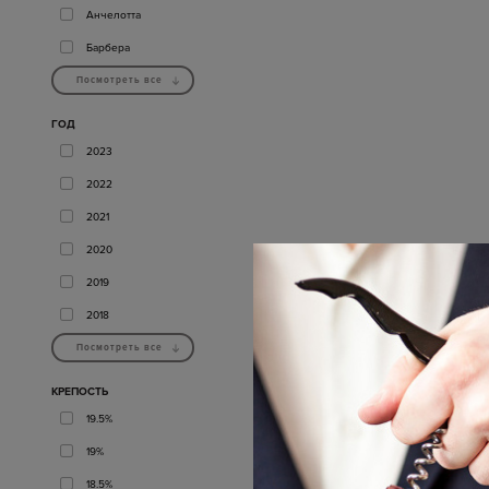
Анчелотта
Барбера
Посмотреть все
ГОД
2023
2022
2021
2020
2019
2018
Посмотреть все
КРЕПОСТЬ
19.5%
19%
18.5%