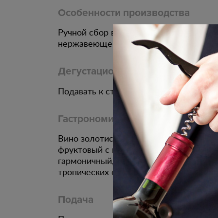
Особенности производства
Ручной сбор винограда. Ферментация 
нержавеющей стали.
Дегустационные характеристики
Подавать к стейку из рыбы, креветкам
Гастрономическое сочетание
Вино золотисто-жёлтого цвета. Аромат
фруктовый с нотами полевых цветов и 
гармоничный, полный, бодрящий. Посл
тропических фруктов и медовыми нот
Подача