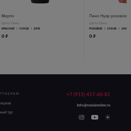
Мерло
Пино Нуар розовое
Шато Пино
Шато Пино
КРАСНОЕ
|
СУХОЕ
|
2015
РОЗОВОЕ
|
СУХОЕ
|
2016
п
п
0
0
+7 (915) 457-60-81
РТНЕРАМ
аншиза
info@russianvine.ru
ный тур