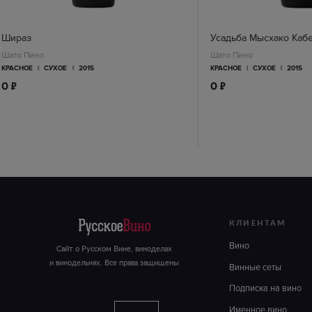
Шираз
Усадьба Мысхако Каб
Шато Пино
Шато Пино
КРАСНОЕ
|
СУХОЕ
|
2015
КРАСНОЕ
|
СУХОЕ
|
2015
п
п
0
0
КЛИЕНТАМ
Вино
Сайт о Русском Вине, виноделах
и винодельнях. Все права защищены
Винные сеты
Подписка на вино
Именное вино