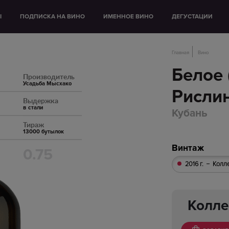
Ы
ПОДПИСКА НА ВИНО
ИМЕННОЕ ВИНО
ДЕГУСТАЦИИ
Главная
Вино
Белое 
Производитель
Усадьба Мысхако
Рислин
Выдержка
в стали
Кубань
Тираж
13000 бутылок
Винтаж
0.75
2016 г.
Колл
Колле