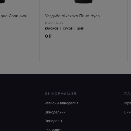
ерне Совиньон
Усадьба Мысхако Пино Нуар
Шато Пино
КРАСНОЕ
|
СУХОЕ
|
2015
п
0
ИНФОРМАЦИЯ
ПА
Регионы виноделия
Фр
Винодельни
Вин
Виноделы
Где купить