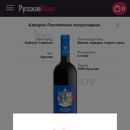
0
Каберне Понтийское полусладкое
13%
Виноград
Производитель
Каберне Совиньон
Винное подворье старого грека
Выдержка
Тип
в стали
Красное
Тираж
7000 бутылок
0.75