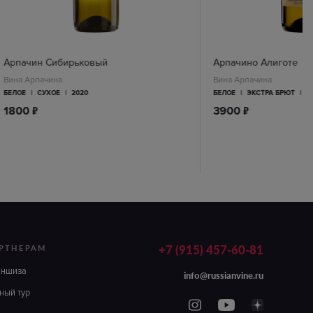
Арпачин Сибирьковый
Арпачино Алиготе
Вина Арпачина
Вина Арпачина
БЕЛОЕ
|
СУХОЕ
|
2020
БЕЛОЕ
|
ЭКСТРА БРЮТ
|
2
п
п
1800
3900
+7 (915) 457-60-81
РТНЕРАМ
аншиза
info@russianvine.ru
ный тур