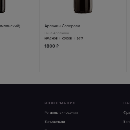
имлянский)
Арпачин Саперави
Вина Арпачина
КРАСНОЕ
|
СУХОЕ
|
2017
п
1800
ИНФОРМАЦИЯ
ПА
Регионы виноделия
Фр
Винодельни
Вин