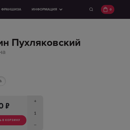
ФРАНШИЗА
ИНФОРМАЦИЯ
0
ин Пухляковский
на
р.
п
00
Ь В КОРЗИНУ