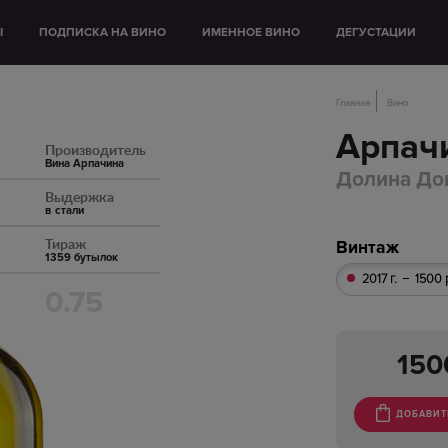
Ы
ПОДПИСКА НА ВИНО
ИМЕННОЕ ВИНО
ДЕГУСТАЦИИ
Главная
Вино
Арпач
Производитель
Вина Арпачина
Долина До
Выдержка
в стали
Тираж
Винтаж
1359 бутылок
2017 г.
1500 
0.75
15
ДОБАВИТ