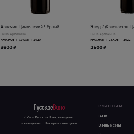
Арпачин Цимлянский Чёрный
Этюд 7 (Красностоп-Ц
Вина Арпачина
Вина Арпачина
КРАСНОЕ
|
СУХОЕ
|
2020
КРАСНОЕ
|
СУХОЕ
|
2022
п
п
3600
2500
КЛИЕНТАМ
Вино
Сайт о Русском Вине, виноделах
и винодельнях. Все права защищены
Винные сеты