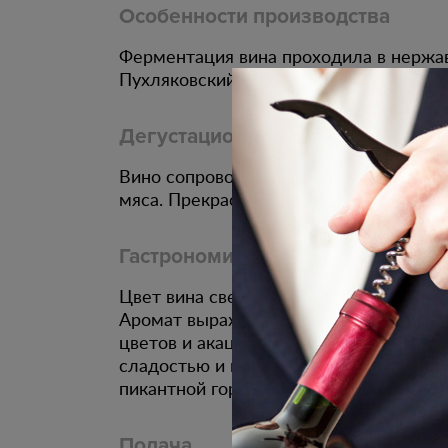
Особенности производства
Ферментация вина проходила в нержа
Пухляковский - автохтонный донской с
Дегустационные характеристики
Вино сопроводит блюда из донской р
мяса. Прекрасно в паре с запечённой о
Гастрономическое сочетание
Цвет вина светло-соломенный с зеле
Аромат выраженный, сортовой, с отте
цветов и акации. Вкус гармоничный, св
сладостью и при этом с приятной кисл
пикантной горчинкой.
Подача