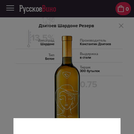
0
Дзитоев Шардоне Резерв
13.5%
Виноград
Производитель
Шардоне
Константин Дзитоев
Выдержка
Тип
в стали
Белое
Тираж
300 бутылок
0.75