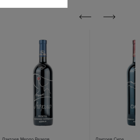
Дзитоев Мерло Резерв
Дзитоев Сира