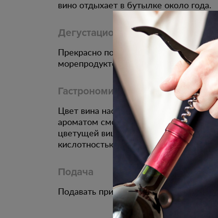
вино отдыхает в бутылке около года.
Дегустационные характеристики
Прекрасно подойдёт к мясным блюдам 
морепродуктов и салату из моцарелы 
Гастрономическое сочетание
Цвет вина насыщенный бордовый. Сли
ароматом смородины, тонами сливы и 
цветущей вишни. Вкус полный с мягки
кислотностью и сливочными тонами.
Подача
Подавать при температуре 16 С. Жела