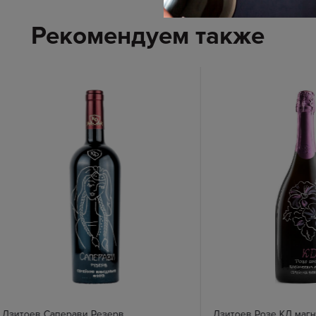
Рекомендуем также
Дзитоев Саперави Резерв
Дзитоев Розе КД маг