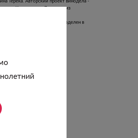
ина Терека. Авторский проект винодела -
узиаста Константина Дзитоева из
дикавказа. Одна из первых
ензированных фермерских виноделен в
сии.
одробнее о винодельне
мо
ннолетний