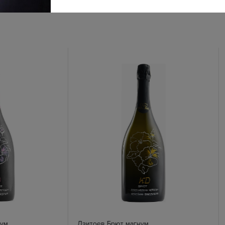
нум
Дзитоев Брют магнум