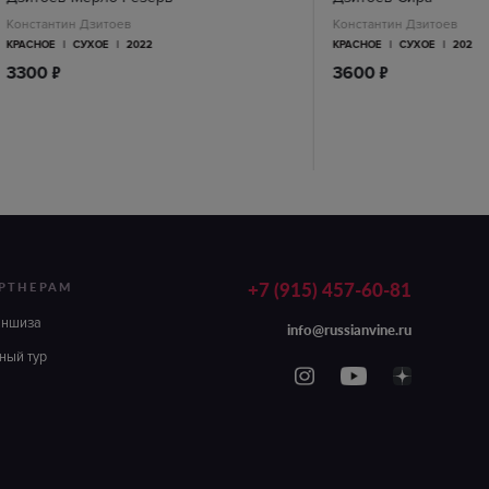
Константин Дзитоев
Константин Дзитоев
КРАСНОЕ
|
СУХОЕ
|
2022
КРАСНОЕ
|
СУХОЕ
|
2022
п
п
3300
3600
+7 (915) 457-60-81
РТНЕРАМ
аншиза
info@russianvine.ru
ный тур