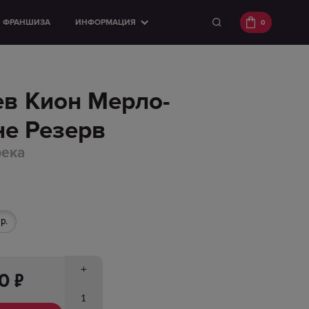
ФРАНШИЗА
ИНФОРМАЦИЯ
0
ев Кион Мерло-
не Резерв
река
р.
п
00