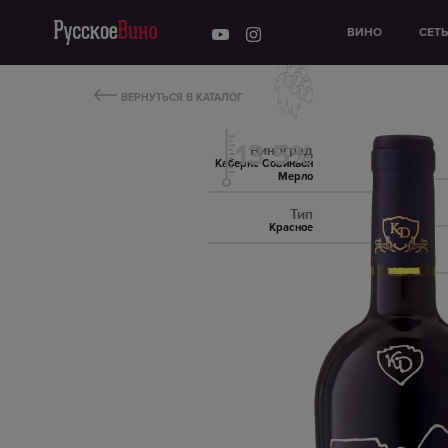
ВИНО
СЕТ
ВЕРНУТЬСЯ В КАТАЛОГ
13.5%
Виноград
Каберне Совиньон
Мерло
Тип
Красное