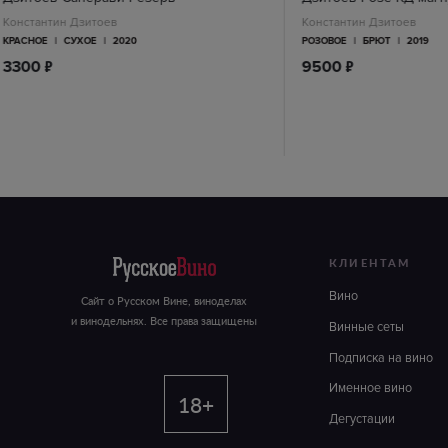
Константин Дзитоев
Константин Дзитоев
КРАСНОЕ
|
СУХОЕ
|
2020
РОЗОВОЕ
|
БРЮТ
|
2019
п
п
3300
9500
КЛИЕНТАМ
Вино
Сайт о Русском Вине, виноделах
и винодельнях. Все права защищены
Винные сеты
Подписка на вино
Именное вино
18+
Дегустации