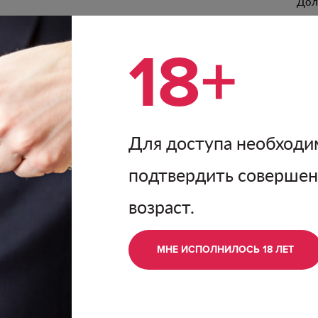
Дол
энт
Вла
18+
лиц
Рос
и сырам, пасте из
и томатов.
П
Для доступа необходи
вочный букет с
подтвердить соверше
вишни, розы и
ми танинами, приятной
возраст.
МНЕ ИСПОЛНИЛОСЬ 18 ЛЕТ
тельно декантировать.