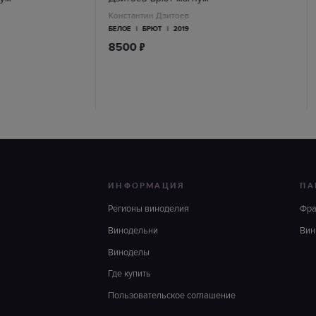
Константин Дзитоев
БЕЛОЕ
|
БРЮТ
|
2019
п
8500
ИНФОРМАЦИЯ
ПА
Регионы виноделия
Фр
Винодельни
Вин
Виноделы
Где купить
Пользовательское соглашение