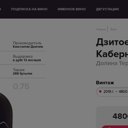
Ы
ПОДПИСКА НА ВИНО
ИМЕННОЕ ВИНО
ДЕГУСТАЦИИ
Главная
Вино
Дзито
Производитель
Константин Дзитоев
Кабер
Выдержка
в дубе 12 месяцев
Долина Те
Тираж
288 бутылок
Винтаж
0.75
2019 г.
4800 
48