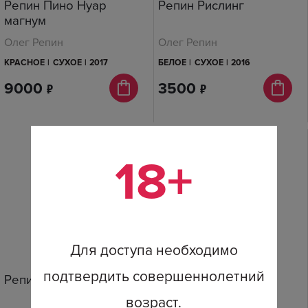
Репин Пино Нуар
Репин Рислинг
магнум
Олег Репин
Олег Репин
КРАСНОЕ
|
СУХОЕ
|
2017
БЕЛОЕ
|
СУХОЕ
|
2016
9000
п
3500
п
18+
Для доступа необходимо
подтвердить совершеннолетний
Репин Каберне Магнум
Репин Пино Нуар
возраст.