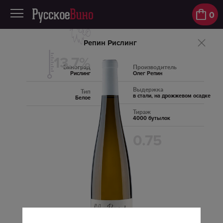
0
Репин Рислинг
13.7%
Виноград
Производитель
Рислинг
Олег Репин
Выдержка
Тип
в стали, на дрожжевом осадке
Белое
Тираж
4000 бутылок
0.75