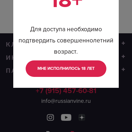
18+
п
0
ДРУГИЕ ВИНА ВИНОДЕЛЬНИ ➔
Для доступа необходимо
подтвердить совершеннолетний
КЛИЕНТАМ
возраст.
ИНФОРМАЦИЯ
Вино
МНЕ ИСПОЛНИЛОСЬ 18 ЛЕТ
ПАРТНЕРАМ
Регионы виноделия
Винные сеты
Франшиза
Винодельни
Подписка на вино
+7 (915) 457-60-81
Винный тур
Виноделы
info@russianvine.ru
Именное вино
Где купить
Дегустации
Пользовательское соглашение