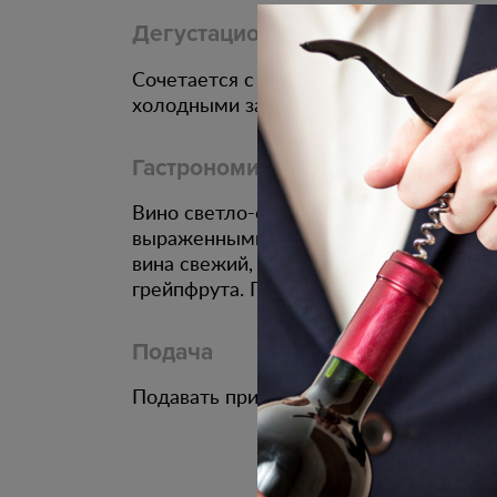
Дегустационные характеристики
Сочетается с блюдами из морепродукт
холодными закусками и козьим сыром
Гастрономическое сочетание
Вино светло-соломенного цвета. Аром
выраженными оттенками лаванды и бе
вина свежий, с яркой живой кислотно
грейпфрута. Послевкусие долгое и ярк
Подача
Подавать при температуре 10 - 12 С.