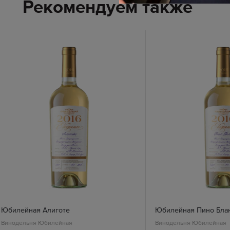
Рекомендуем также
Юбилейная Алиготе
Юбилейная Пино Бла
Винодельня Юбилейная
Винодельня Юбилейная