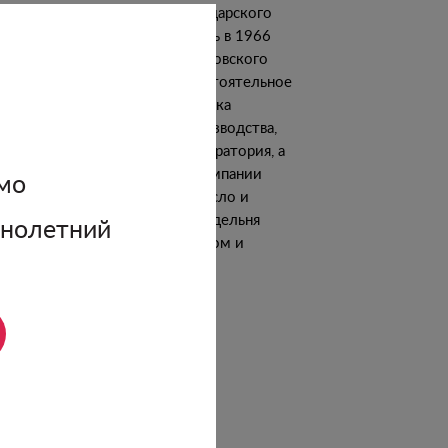
елке Красноармейский Краснодарского
я. История винодельни началась в 1966
, когда на базе винпункта Сенновского
завода было образовано самостоятельное
дприятие. За прошедшие полвека
вились новые технологии производства,
ременное оборудование и лаборатория, а
ритория урожайных земель компании
мо
личилась до 2500 гектаров. Росло и
ество производимых вин. Винодельня
ннолетний
илейная» всегда была новатором и
ащалась самым современным
рудованием.
одробнее о винодельне