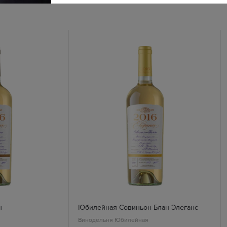
н
Юбилейная Совиньон Блан Элеганс
Винодельня Юбилейная