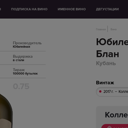
Ы
ПОДПИСКА НА ВИНО
ИМЕННОЕ ВИНО
ДЕГУСТАЦИИ
Главная
Вино
Юбиле
Производитель
Юбилейная
Блан
Выдержка
в стали
Кубань
Тираж
100000 бутылок
Винтаж
0.75
2017 г.
Колл
Колле