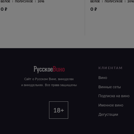
БЕЛОЕ
|
ПОЛУСУХОЕ
|
2016
БЕЛОЕ
|
ПОЛУСУХОЕ
|
201
п
п
0
0
КЛИЕНТАМ
Вино
Сайт о Русском Вине, виноделах
и винодельнях. Все права защищены
Винные сеты
Подписка на вино
Именное вино
18+
Дегустации