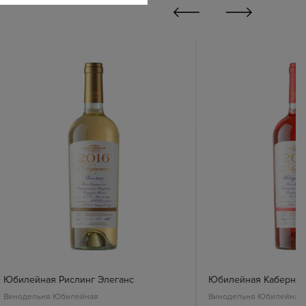
Юбилейная Рислинг Элеганс
Юбилейная Каберне 
Винодельня Юбилейная
Винодельня Юбилейная