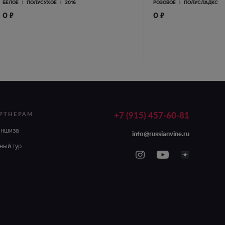
БЕЛОЕ
|
ПОЛУСУХОЕ
|
2016
РОЗОВОЕ
|
ПОЛУСЛАДКОЕ
п
п
0
0
+7 (915) 457-60-81
РТНЕРАМ
аншиза
info@russianvine.ru
ный тур