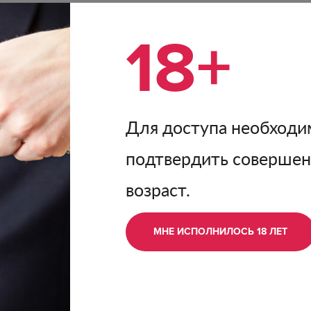
пос
Кра
18+
году
ов, рыбой на гриле,
вин
.
пре
поя
сов
тер
Для доступа необходи
ат элегантный, с
уве
лых персиков. Вкус
кач
подтвердить соверше
стью и оттенком
«Юб
ое.
осн
возраст.
обо
МНЕ ИСПОЛНИЛОСЬ 18 ЛЕТ
П