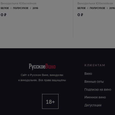
Винодельня Юбилейная
Винодельня Юбилейная
БЕЛОЕ
|
ПОЛУСУХОЕ
|
2016
БЕЛОЕ
|
ПОЛУСУХОЕ
|
201
п
п
0
0
КЛИЕНТАМ
Вино
Сайт о Русском Вине, виноделах
и винодельнях. Все права защищены
Винные сеты
Подписка на вино
Именное вино
18+
Дегустации