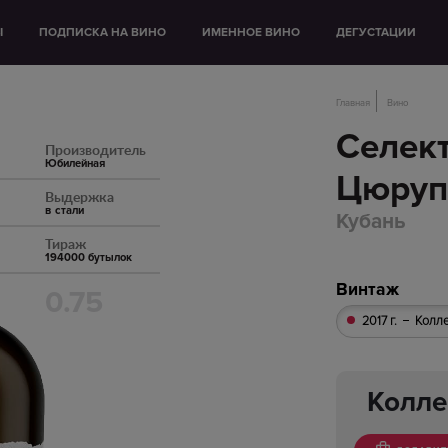
Ы
ПОДПИСКА НА ВИНО
ИМЕННОЕ ВИНО
ДЕГУСТАЦИИ
Главная
Вино
Селек
Производитель
Юбилейная
Цюруп
Выдержка
в стали
Кубань
Тираж
194000 бутылок
Винтаж
0.75
2017 г.
Колл
Колле