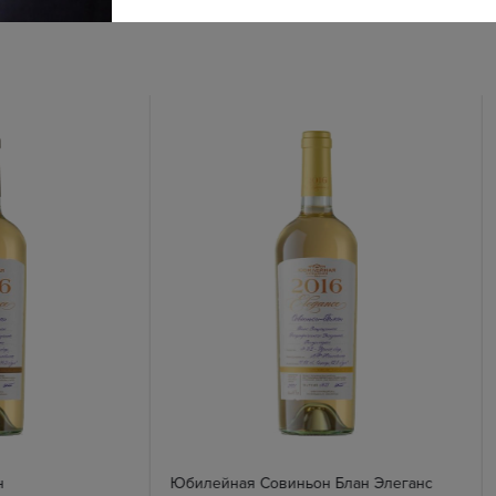
н
Юбилейная Совиньон Блан Элеганс