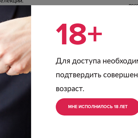
селекции.
пос
Кра
году
18+
вин
ов, устрицами, рыбой
пре
поя
сов
тер
Для доступа необходи
уве
ким ароматом лайма,
кач
подтвердить соверше
олное и освежающее во
«Юб
ами фруктов в
осн
возраст.
обо
П
МНЕ ИСПОЛНИЛОСЬ 18 ЛЕТ