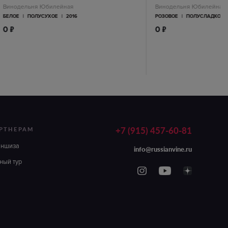
Винодельня Юбилейная
Винодельня Юбилейная
БЕЛОЕ
|
ПОЛУСУХОЕ
|
2016
РОЗОВОЕ
|
ПОЛУСЛАДКОЕ
п
п
0
0
+7 (915) 457-60-81
РТНЕРАМ
аншиза
info@russianvine.ru
ный тур