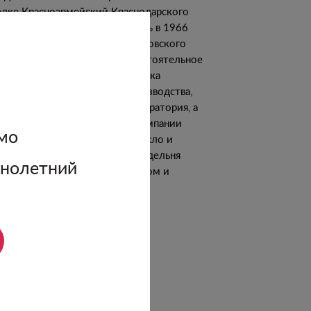
елке Красноармейский Краснодарского
я. История винодельни началась в 1966
, когда на базе винпункта Сенновского
завода было образовано самостоятельное
дприятие. За прошедшие полвека
вились новые технологии производства,
ременное оборудование и лаборатория, а
ритория урожайных земель компании
мо
личилась до 2500 гектаров. Росло и
ество производимых вин. Винодельня
ннолетний
илейная» всегда была новатором и
ащалась самым современным
рудованием.
одробнее о винодельне