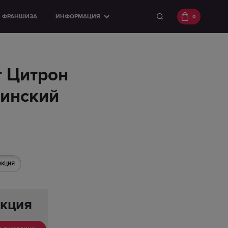
ФРАНШИЗА
ИНФОРМАЦИЯ
0
т Цитрон
инский
екция
кция