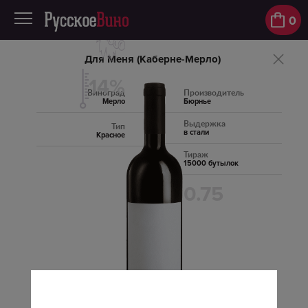
0
Для Меня (Каберне-Мерло)
14%
Виноград
Производитель
Мерло
Бюрнье
Выдержка
Тип
в стали
Красное
Тираж
15000 бутылок
0.75