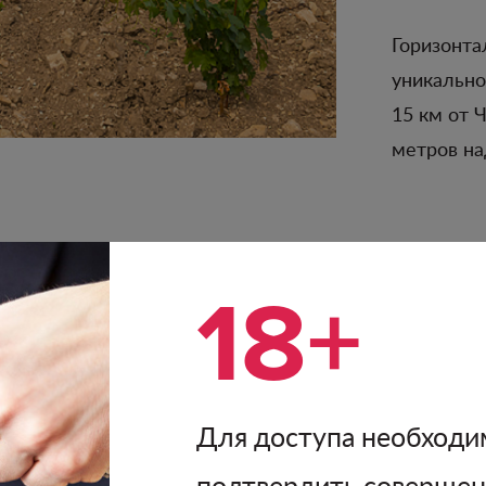
Горизонта
уникально
15 км от 
метров на
18+
лодородным слоем под которым находится залегание
шим содержанием карбоната и глины.
Для доступа необходи
подтвердить соверше