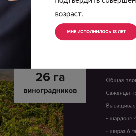
возраст.
иноградн
МНЕ ИСПОЛНИЛОСЬ 18 ЛЕТ
26 га
Общая площ
виноградников
Саженцы пр
Выращивае
- шардоне 4
- шираз 6 г