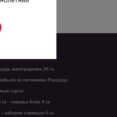
ики
адь виноградника 26 га.
ибыли из питомника Раушедо.
мые сорта:
 га - совиньн блан 4 га
а - каберне совиньон 6 га