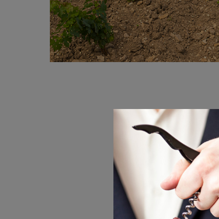
Почва с тонким п
песчаника с боль