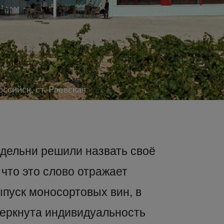
ссийск, ст. Раевская
дельни решили назвать своё
что это слово отражает
ыпуск моносортовых вин, в
черкнута индивидуальность