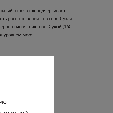
льный отпечаток подчеркивает
сть расположения - на горе Сухая.
Черного моря, пик горы Сухой (160
д уровнем моря).
 известняков и
мо
ннолетний